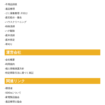
-不用品回収
-遺品整理
-ゴミ屋敷整理･片付け
-庭石処分・撤去
-ハウスクリーニング
-特殊清掃
-ハチ駆除
-庭木伐採
-庭木剪定
-草刈り
運営会社
-会社概要
-利用規約
-個人情報保護方針
-特定商取引法に基づく表記
関連リンク
-環境省
-SDGsについて
-家電製品協会
-遺品整理士協会