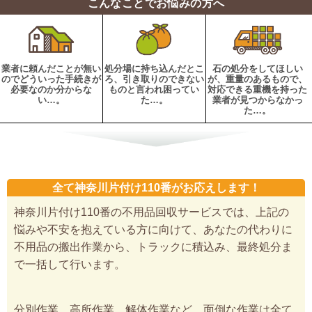
こんなことでお悩みの方へ
業者に頼んだことが無い
処分場に持ち込んだとこ
石の処分をしてほしい
のでどういった手続きが
ろ、引き取りのできない
が、重量のあるもので、
必要なのか分からな
ものと言われ困ってい
対応できる重機を持った
い…。
た…。
業者が見つからなかっ
た…。
全て神奈川片付け110番がお応えします！
神奈川片付け110番の不用品回収サービスでは、上記の
悩みや不安を抱えている方に向けて、あなたの代わりに
不用品の搬出作業から、トラックに積込み、最終処分ま
で一括して行います。
分別作業、高所作業、解体作業など、面倒な作業は全て