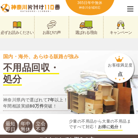
365日年中無休
神奈川全域対応
必ずお読みください
お喜びの声
選ばれる理由
キャンペーン
国内・海外、あらゆる販路が強み
不用品回収・
お客様満足度
点
処分
神奈川県内で選ばれて
7年
以上！
年間相談実績
80万件
突破！
少量の不用品から大量の不用品ま
最短
年中
立会
ですべて対応！
お得に処分！
即日
無休
不要