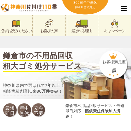
365日年中無休
神奈川全域対応
必ずお読みください
お喜びの声
選ばれる理由
キャンペーン
鎌倉市の不用品回収
お客様満足度
粗大ゴミ処分サービス
点
神奈川県内で選ばれて
7年
以上！
相談実績創業以来
80万件
突破！
鎌倉市不用品回収サービス・最短
最短
年中
立会
即日対応！
賠償責任保険加入済
即日
無休
不要
み！