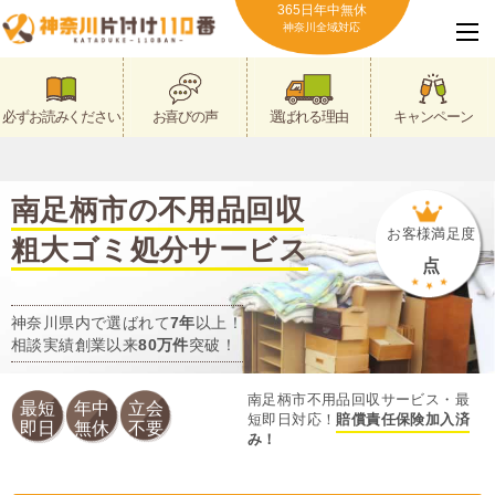
365日年中無休
神奈川全域対応
必ずお読みください
お喜びの声
選ばれる理由
キャンペーン
南足柄市の不用品回収
お客様満足度
粗大ゴミ処分サービス
点
神奈川県内で選ばれて
7年
以上！
相談実績創業以来
80万件
突破！
南足柄市不用品回収サービス・最
最短
年中
立会
短即日対応！
賠償責任保険加入済
即日
無休
不要
み！