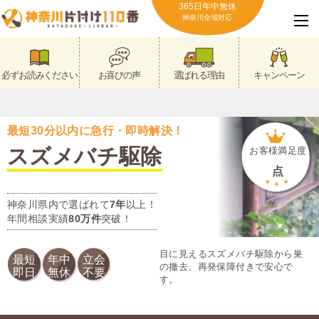
365日年中無休
神奈川全域対応
必ずお読みください
お喜びの声
選ばれる理由
キャンペーン
最短30分以内に急行・即時解決！
スズメバチ駆除
お客様満足度
点
神奈川県内で選ばれて
7年
以上！
年間相談実績
80万件
突破！
目に見えるスズメバチ駆除から巣
最短
年中
立会
の撤去、再発保障付きで安心で
即日
無休
不要
す。