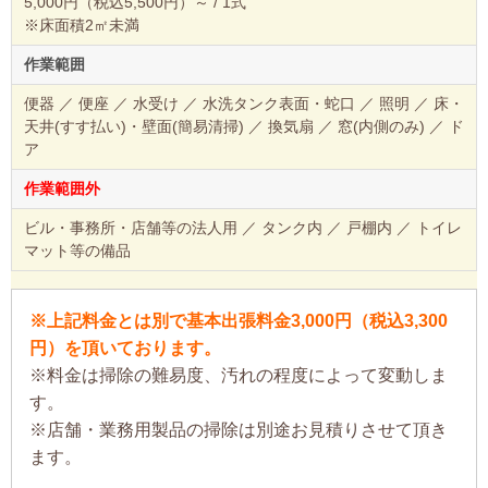
5,000円（税込5,500円）～ / 1式
※床面積2㎡未満
作業範囲
便器 ／ 便座 ／ 水受け ／ 水洗タンク表面・蛇口 ／ 照明 ／ 床・
天井(すす払い)・壁面(簡易清掃) ／ 換気扇 ／ 窓(内側のみ) ／ ド
ア
作業範囲外
ビル・事務所・店舗等の法人用 ／ タンク内 ／ 戸棚内 ／ トイレ
マット等の備品
※上記料金とは別で基本出張料金3,000円（税込3,300
円）を頂いております。
※料金は掃除の難易度、汚れの程度によって変動しま
す。
※店舗・業務用製品の掃除は別途お見積りさせて頂き
ます。