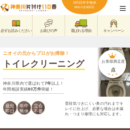
365日年中無休
神奈川全域対応
必ずお読みください
お喜びの声
選ばれる理由
キャンペーン
ニオイの元からプロがお掃除！
トイレクリーニング
お客様満足度
点
神奈川県内で選ばれて
7年
以上！
年間相談実績
80万件
突破！
普段気づきにくい奥の汚れまでキ
最短
年中
立会
レイに仕上げ、必要な場合は水漏
即日
無休
不要
れ・つまり修理にも対応します。