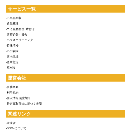
サービス一覧
-不用品回収
-遺品整理
-ゴミ屋敷整理･片付け
-庭石処分・撤去
-ハウスクリーニング
-特殊清掃
-ハチ駆除
-庭木伐採
-庭木剪定
-草刈り
運営会社
-会社概要
-利用規約
-個人情報保護方針
-特定商取引法に基づく表記
関連リンク
-環境省
-SDGsについて