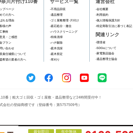
神奈川片付け110番
サービス一覧
運営会社
ップページ
-不用品回収
-会社概要
めての方へ
-遺品整理
-利用規約
ばれる理由
-ゴミ屋敷整理･片付け
-個人情報保護方針
客様の声
-庭石処分・撤去
-特定商取引法に基づく表記
工事例
-ハウスクリーニング
関連リンク
意見・ご感想
-特殊清掃
-環境省
金プラン
-ハチ駆除
-SDGsについて
問い合わせ
-庭木伐採
-家電製品協会
償責任補償について
-庭木剪定
-遺品整理士協会
盟希望の業者の方へ
-草刈り
け110番｜粗大ゴミ回収・ゴミ屋敷・遺品整理など24時間受付中！
式会社の登録商標です（登録番号：第5757509号）
最短即日
年中無休