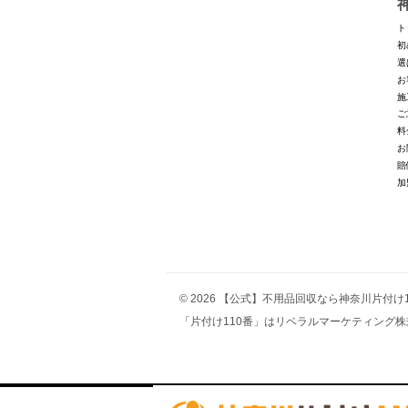
ト
初
選
お
施
ご
料
お
賠
加
© 2026 【公式】不用品回収なら神奈川片付
「片付け110番」はリベラルマーケティング株