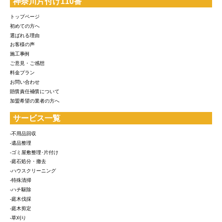
神奈川片付け110番
トップページ
初めての方へ
選ばれる理由
お客様の声
施工事例
ご意見・ご感想
料金プラン
お問い合わせ
賠償責任補償について
加盟希望の業者の方へ
サービス一覧
-不用品回収
-遺品整理
-ゴミ屋敷整理･片付け
-庭石処分・撤去
-ハウスクリーニング
-特殊清掃
-ハチ駆除
-庭木伐採
-庭木剪定
-草刈り