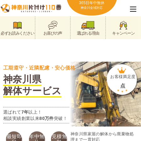
365日年中無休
神奈川全域対応
必ずお読みください
お喜びの声
選ばれる理由
キャンペーン
工期遵守・近隣配慮・安心価格
神奈川県
お客様満足度
点
解体サービス
選ばれて
7年
以上！
相談実績創業以来
80万件
突破！
神奈川県家屋の解体から廃棄物処
最短即
年中無
見積無
理まで一貫対応