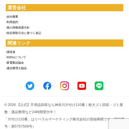
運営会社
-会社概要
-利用規約
-個人情報保護方針
-特定商取引法に基づく表記
関連リンク
-環境省
-SDGsについて
-家電製品協会
-遺品整理士協会
© 2026 【公式】不用品回収なら神奈川片付け110番｜粗大ゴミ回収・ゴミ屋
敷・遺品整理など24時間受付中！
「片付け110番」はリベラルマーケティング株式会社の登録商標です（登録番
号：第5757509号）