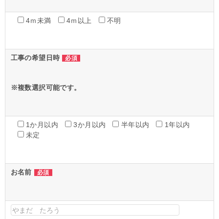
4ｍ未満
4ｍ以上
不明
工事の希望日時
必須
※複数選択可能です。
1か月以内
3か月以内
半年以内
1年以内
未定
お名前
必須