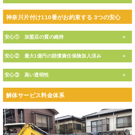
神奈川片付け110番がお約束する 3つの安心
安心① 加盟店の質の維持
安心② 最大1億円の賠償責任保険加入済み
安心③ 高い透明性
解体サービス料金体系