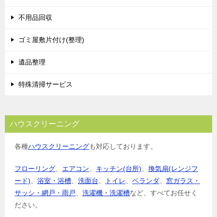
不用品回収
ゴミ屋敷片付け(整理)
遺品整理
特殊清掃サービス
ハウスクリーニング
各種
ハウスクリーニング
も対応しております。
フローリング
、
エアコン
、
キッチン(台所)
、
換気扇(レンジフ
ード)
、
浴室・浴槽
、
洗面台
、
トイレ
、
ベランダ
、
窓ガラス・
サッシ・網戸・雨戸
、
洗濯機・洗濯槽
など、すべてお任せく
ださい。