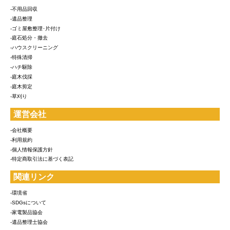
-不用品回収
-遺品整理
-ゴミ屋敷整理･片付け
-庭石処分・撤去
-ハウスクリーニング
-特殊清掃
-ハチ駆除
-庭木伐採
-庭木剪定
-草刈り
運営会社
-会社概要
-利用規約
-個人情報保護方針
-特定商取引法に基づく表記
関連リンク
-環境省
-SDGsについて
-家電製品協会
-遺品整理士協会