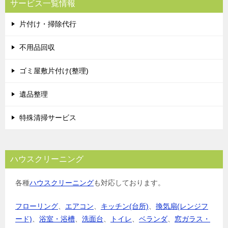
サービス一覧情報
ゲ
片付け・掃除代行
ー
シ
不用品回収
ョ
ゴミ屋敷片付け(整理)
ン
遺品整理
特殊清掃サービス
ハウスクリーニング
各種
ハウスクリーニング
も対応しております。
フローリング
、
エアコン
、
キッチン(台所)
、
換気扇(レンジフ
ード)
、
浴室・浴槽
、
洗面台
、
トイレ
、
ベランダ
、
窓ガラス・