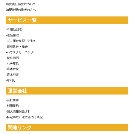
賠償責任補償について
加盟希望の業者の方へ
サービス一覧
-不用品回収
-遺品整理
-ゴミ屋敷整理･片付け
-庭石処分・撤去
-ハウスクリーニング
-特殊清掃
-ハチ駆除
-庭木伐採
-庭木剪定
-草刈り
運営会社
-会社概要
-利用規約
-個人情報保護方針
-特定商取引法に基づく表記
関連リンク