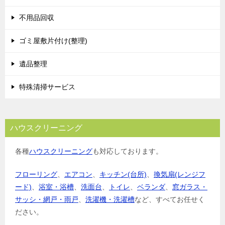
シ
不用品回収
ョ
ゴミ屋敷片付け(整理)
ン
遺品整理
特殊清掃サービス
ハウスクリーニング
各種
ハウスクリーニング
も対応しております。
フローリング
、
エアコン
、
キッチン(台所)
、
換気扇(レンジフ
ード)
、
浴室・浴槽
、
洗面台
、
トイレ
、
ベランダ
、
窓ガラス・
サッシ・網戸・雨戸
、
洗濯機・洗濯槽
など、すべてお任せく
ださい。