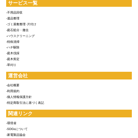
サービス一覧
-不用品回収
-遺品整理
-ゴミ屋敷整理･片付け
-庭石処分・撤去
-ハウスクリーニング
-特殊清掃
-ハチ駆除
-庭木伐採
-庭木剪定
-草刈り
運営会社
-会社概要
-利用規約
-個人情報保護方針
-特定商取引法に基づく表記
関連リンク
-環境省
-SDGsについて
-家電製品協会