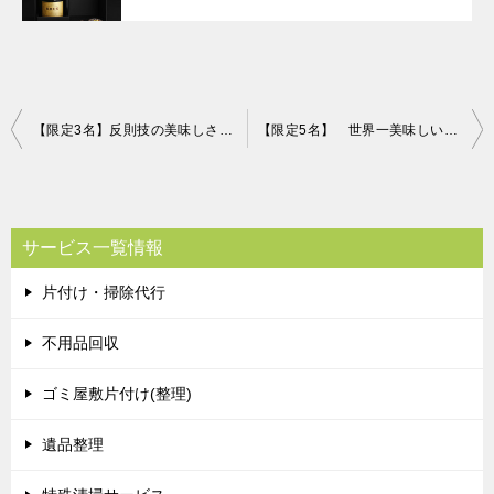
投
【限定3名】反則技の美味しさを持つ「奇跡のぶどう」プレゼント！
【限定5名】 世界一美味しいオリーブオイル 片付け110番プレゼント！
稿
ナ
ビ
サービス一覧情報
ゲ
片付け・掃除代行
ー
シ
不用品回収
ョ
ゴミ屋敷片付け(整理)
ン
遺品整理