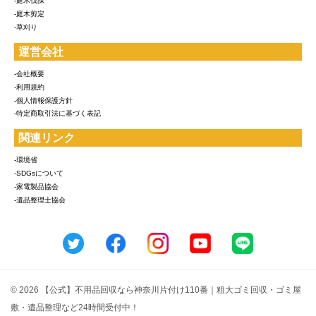
-庭木伐採
-庭木剪定
-草刈り
運営会社
-会社概要
-利用規約
-個人情報保護方針
-特定商取引法に基づく表記
関連リンク
-環境省
-SDGsについて
-家電製品協会
-遺品整理士協会
© 2026 【公式】不用品回収なら神奈川片付け110番｜粗大ゴミ回収・ゴミ屋
敷・遺品整理など24時間受付中！