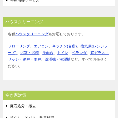
特殊清掃サービス
ハウスクリーニング
各種
ハウスクリーニング
も対応しております。
フローリング
、
エアコン
、
キッチン(台所)
、
換気扇(レンジフ
ード)
、
浴室・浴槽
、
洗面台
、
トイレ
、
ベランダ
、
窓ガラス・
サッシ・網戸・雨戸
、
洗濯機・洗濯槽
など、すべてお任せく
ださい。
空き家対策
庭石処分・撤去