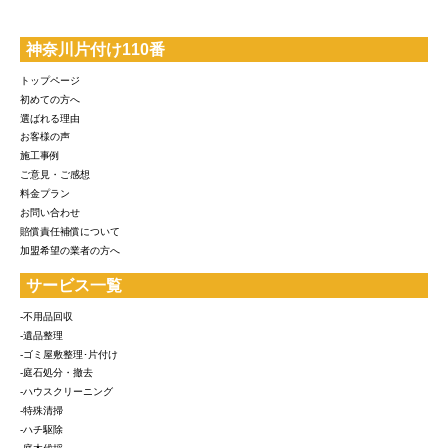
神奈川片付け110番
トップページ
初めての方へ
選ばれる理由
お客様の声
施工事例
ご意見・ご感想
料金プラン
お問い合わせ
賠償責任補償について
加盟希望の業者の方へ
サービス一覧
-不用品回収
-遺品整理
-ゴミ屋敷整理･片付け
-庭石処分・撤去
-ハウスクリーニング
-特殊清掃
-ハチ駆除