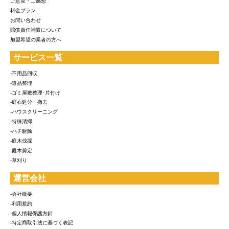
ご意見・ご感想
料金プラン
お問い合わせ
賠償責任補償について
加盟希望の業者の方へ
サービス一覧
-不用品回収
-遺品整理
-ゴミ屋敷整理･片付け
-庭石処分・撤去
-ハウスクリーニング
-特殊清掃
-ハチ駆除
-庭木伐採
-庭木剪定
-草刈り
運営会社
-会社概要
-利用規約
-個人情報保護方針
-特定商取引法に基づく表記