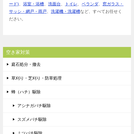
ード)
、
浴室・浴槽
、
洗面台
、
トイレ
、
ベランダ
、
窓ガラス・
サッシ・網戸・雨戸
、
洗濯機・洗濯槽
など、すべてお任せく
ださい。
空き家対策
庭石処分・撤去
草刈り・芝刈り・防草処理
蜂（ハチ）駆除
アシナガバチ駆除
スズメバチ駆除
ミツバチ駆除