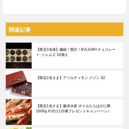
関連記事
【限定3名様】繊細！贅沢！BVLGARI チョコレー
ト･ジェムズ 10個入
【限定2名さま】アソルティモン メゾン S2
【限定1名さま】藤井水産 ボイルたらばがに脚
1000g 片付け110番プレゼントキャンペーン♪