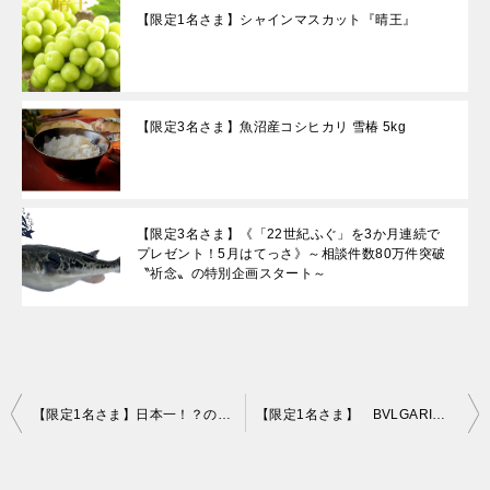
【限定1名さま】シャインマスカット『晴王』
【限定3名さま】魚沼産コシヒカリ 雪椿 5kg
【限定3名さま】《「22世紀ふぐ」を3か月連続で
プレゼント！5月はてっさ》～相談件数80万件突破
〝祈念〟の特別企画スタート～
投
【限定1名さま】日本一！？の王道クリスマスケーキ 片付け110番プレゼント！
【限定1名さま】 BVLGARIの超贅沢チョコセット！片付け110番プレゼントキャンペーン！！
稿
ナ