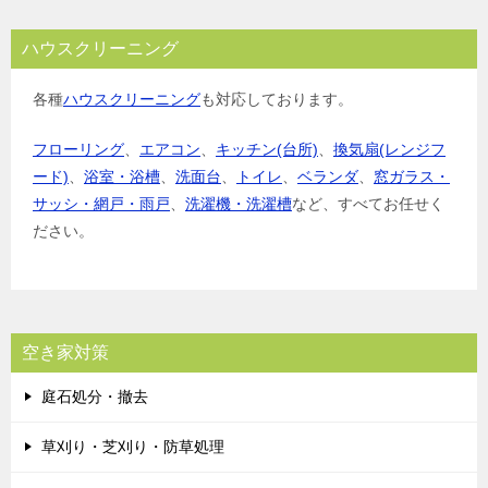
ハウスクリーニング
各種
ハウスクリーニング
も対応しております。
フローリング
、
エアコン
、
キッチン(台所)
、
換気扇(レンジフ
ード)
、
浴室・浴槽
、
洗面台
、
トイレ
、
ベランダ
、
窓ガラス・
サッシ・網戸・雨戸
、
洗濯機・洗濯槽
など、すべてお任せく
ださい。
空き家対策
庭石処分・撤去
草刈り・芝刈り・防草処理