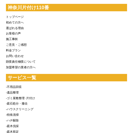
神奈川片付け110番
トップページ
初めての方へ
選ばれる理由
お客様の声
施工事例
ご意見・ご感想
料金プラン
お問い合わせ
賠償責任補償について
加盟希望の業者の方へ
サービス一覧
-不用品回収
-遺品整理
-ゴミ屋敷整理･片付け
-庭石処分・撤去
-ハウスクリーニング
-特殊清掃
-ハチ駆除
-庭木伐採
-庭木剪定