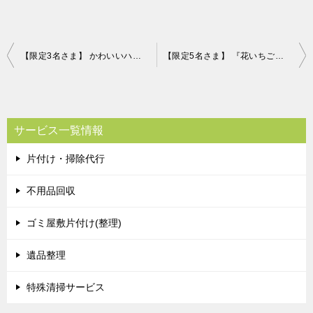
投
【限定3名さま】 かわいいハート型の米沢牛赤身モモステーキ（A4・A5等級） 片付け110番プレゼントキャンペーン！！
【限定5名さま】 『花いちごのバラエティアイス（博多あまおう）』 片付け110番プレゼントキャンペーン！！
稿
ナ
ビ
サービス一覧情報
ゲ
片付け・掃除代行
ー
シ
不用品回収
ョ
ゴミ屋敷片付け(整理)
ン
遺品整理
特殊清掃サービス