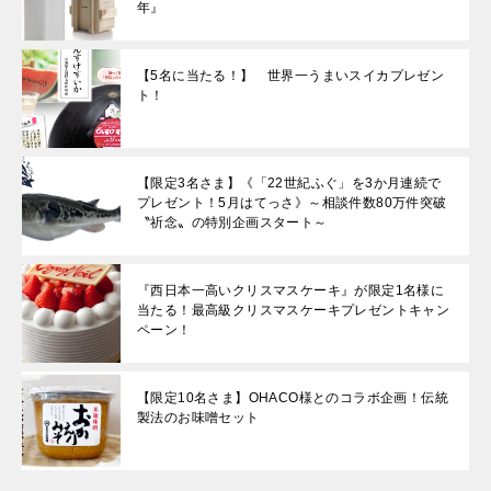
年』
【5名に当たる！】 世界一うまいスイカプレゼン
ト！
【限定3名さま】《「22世紀ふぐ」を3か月連続で
プレゼント！5月はてっさ》～相談件数80万件突破
〝祈念〟の特別企画スタート～
『西日本一高いクリスマスケーキ』が限定1名様に
当たる！最高級クリスマスケーキプレゼントキャン
ペーン！
【限定10名さま】OHACO様とのコラボ企画！伝統
製法のお味噌セット