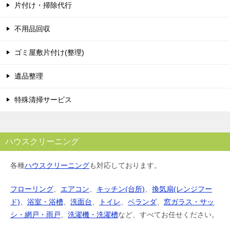
片付け・掃除代行
不用品回収
ゴミ屋敷片付け(整理)
遺品整理
特殊清掃サービス
ハウスクリーニング
各種
ハウスクリーニング
も対応しております。
フローリング
、
エアコン
、
キッチン(台所)
、
換気扇(レンジフー
ド)
、
浴室・浴槽
、
洗面台
、
トイレ
、
ベランダ
、
窓ガラス・サッ
シ・網戸・雨戸
、
洗濯機・洗濯槽
など、すべてお任せください。