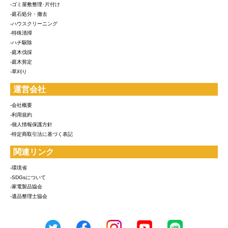
-ゴミ屋敷整理･片付け
-庭石処分・撤去
-ハウスクリーニング
-特殊清掃
-ハチ駆除
-庭木伐採
-庭木剪定
-草刈り
運営会社
-会社概要
-利用規約
-個人情報保護方針
-特定商取引法に基づく表記
関連リンク
-環境省
-SDGsについて
-家電製品協会
-遺品整理士協会