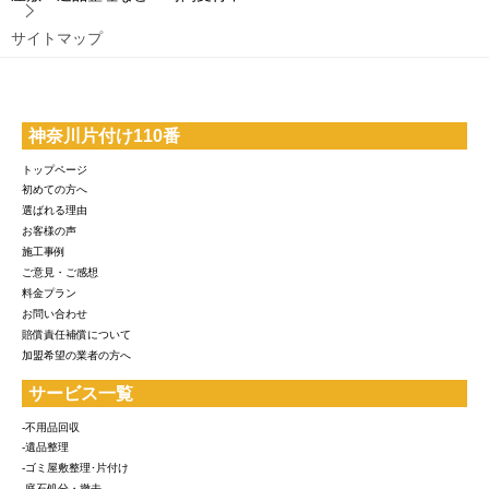
サイトマップ
神奈川片付け110番
トップページ
初めての方へ
選ばれる理由
お客様の声
施工事例
ご意見・ご感想
料金プラン
お問い合わせ
賠償責任補償について
加盟希望の業者の方へ
サービス一覧
-不用品回収
-遺品整理
-ゴミ屋敷整理･片付け
-庭石処分・撤去