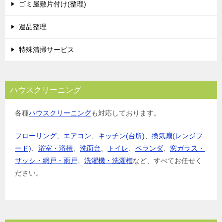
ゴミ屋敷片付け(整理)
遺品整理
特殊清掃サービス
ハウスクリーニング
各種
ハウスクリーニング
も対応しております。
フローリング
、
エアコン
、
キッチン(台所)
、
換気扇(レンジフ
ード)
、
浴室・浴槽
、
洗面台
、
トイレ
、
ベランダ
、
窓ガラス・
サッシ・網戸・雨戸
、
洗濯機・洗濯槽
など、すべてお任せく
ださい。