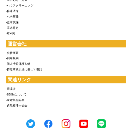
-ハウスクリーニング
-特殊清掃
-ハチ駆除
-庭木伐採
-庭木剪定
-草刈り
運営会社
-会社概要
-利用規約
-個人情報保護方針
-特定商取引法に基づく表記
関連リンク
-環境省
-SDGsについて
-家電製品協会
-遺品整理士協会