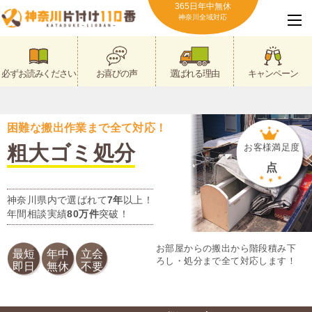
365日年中無休
神奈川全域対応
必ずお読みください
お喜びの声
選ばれる理由
キャンペーン
困難な搬出作業まで全て対応！
粗大ゴミ処分
お客様満足度
点
神奈川県内で選ばれて
7年
以上！
年間相談実績
80万件
突破！
お部屋からの搬出から階段積み下
最短
年中
立会
ろし・処分まで全て対応します！
即日
無休
不要