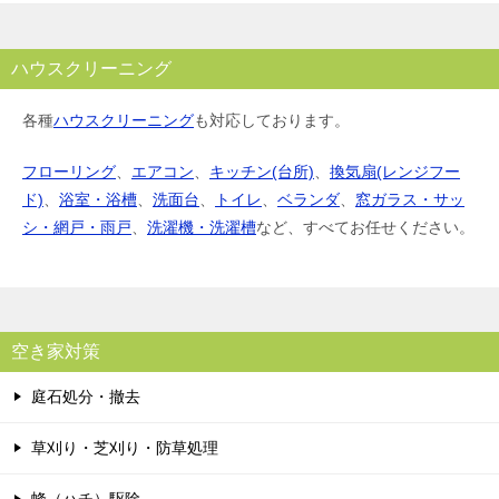
ハウスクリーニング
各種
ハウスクリーニング
も対応しております。
フローリング
、
エアコン
、
キッチン(台所)
、
換気扇(レンジフー
ド)
、
浴室・浴槽
、
洗面台
、
トイレ
、
ベランダ
、
窓ガラス・サッ
シ・網戸・雨戸
、
洗濯機・洗濯槽
など、すべてお任せください。
空き家対策
庭石処分・撤去
草刈り・芝刈り・防草処理