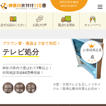
365日年中無休
神奈川全域対応
必ずお読みください
お喜びの声
選ばれる理由
キャンペーン
ブラウン管・液晶まで全て対応！
テレビ処分
お客様満足度
点
神奈川県内で選ばれて
7年
以上！
年間相談実績
80万件
突破！
小型・大型テレビを正しくリサイ
最短
年中
立会
クル！面倒な搬出作業もお任せ！
即日
無休
不要