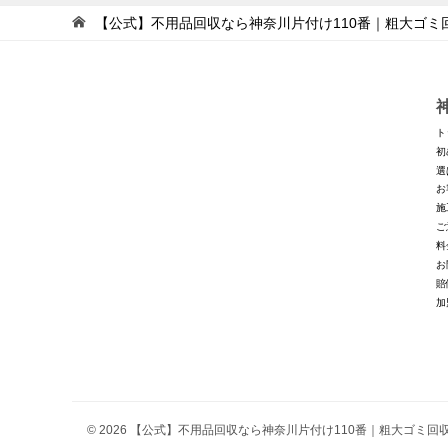
【公式】不用品回収なら神奈川片付け110番｜粗大ゴミ
ト
初
選
お
施
ご
料
お
賠
加
© 2026 【公式】不用品回収なら神奈川片付け110番｜粗大ゴミ