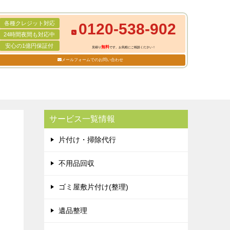
各種クレジット対応
0120-538-902
24時間夜間も対応中
安心の1億円保証付
無料
見積り
です。お気軽にご相談ください！
メールフォームでのお問い合わせ
サービス一覧情報
片付け・掃除代行
不用品回収
ゴミ屋敷片付け(整理)
遺品整理