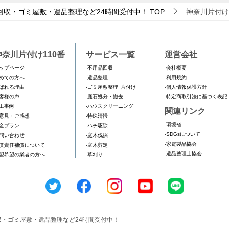
回収・ゴミ屋敷・遺品整理など24時間受付中！
TOP
神奈川片付け
神奈川片付け110番
サービス一覧
運営会社
ップページ
-不用品回収
-会社概要
めての方へ
-遺品整理
-利用規約
ばれる理由
-ゴミ屋敷整理･片付け
-個人情報保護方針
客様の声
-庭石処分・撤去
-特定商取引法に基づく表記
工事例
-ハウスクリーニング
関連リンク
意見・ご感想
-特殊清掃
-環境省
金プラン
-ハチ駆除
-SDGsについて
問い合わせ
-庭木伐採
-家電製品協会
償責任補償について
-庭木剪定
-遺品整理士協会
盟希望の業者の方へ
-草刈り
回収・ゴミ屋敷・遺品整理など24時間受付中！