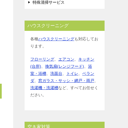
特殊清掃サービス
ハウスクリーニング
各種
ハウスクリーニング
も対応してお
ります。
フローリング
、
エアコン
、
キッチン
(台所)
、
換気扇(レンジフード)
、
浴
室・浴槽
、
洗面台
、
トイレ
、
ベラン
ダ
、
窓ガラス・サッシ・網戸・雨戸
、
洗濯機・洗濯槽
など、すべてお任せく
ださい。
空き家対策