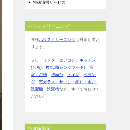
特殊清掃サービス
ハウスクリーニング
各種
ハウスクリーニング
も対応してお
ります。
フローリング
、
エアコン
、
キッチン
(台所)
、
換気扇(レンジフード)
、
浴
室・浴槽
、
洗面台
、
トイレ
、
ベラン
ダ
、
窓ガラス・サッシ・網戸・雨戸
、
洗濯機・洗濯槽
など、すべてお任せく
ださい。
空き家対策