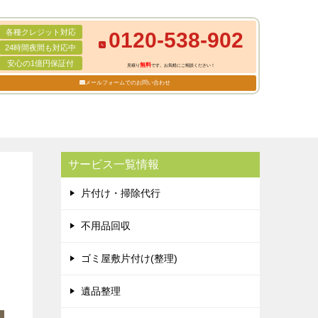
各種クレジット対応
0120-538-902
24時間夜間も対応中
安心の1億円保証付
無料
見積り
です。お気軽にご相談ください！
メールフォームでのお問い合わせ
サービス一覧情報
片付け・掃除代行
不用品回収
ゴミ屋敷片付け(整理)
遺品整理