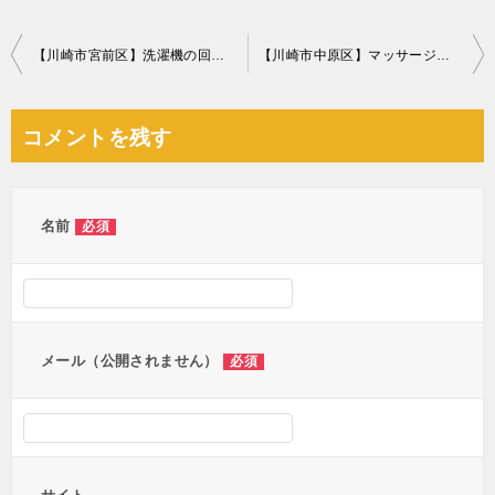
投
【川崎市宮前区】洗濯機の回収・処分ご依頼 お客様の声
【川崎市中原区】マッサージチェア、エアコンの回収・処分ご依頼
稿
ナ
コメントを残す
ビ
ゲ
ー
名前
必須
シ
ョ
ン
メール（公開されません）
必須