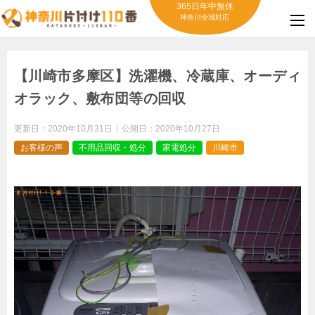
365日年中無休
神奈川全域対応
【川崎市多摩区】洗濯機、冷蔵庫、オーディ
オラック、敷布団等の回収
更新日：
2020年10月31日
公開日：
2020年10月27日
お客様の声
不用品回収・処分
家電処分
川崎市