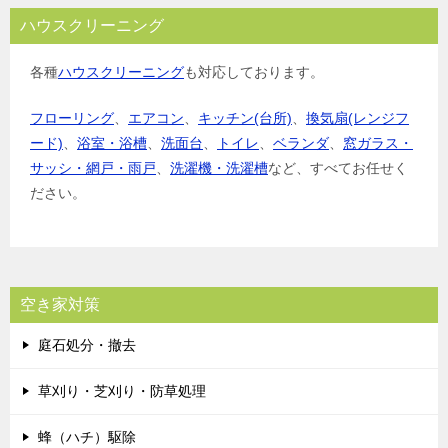
ハウスクリーニング
各種
ハウスクリーニング
も対応しております。
フローリング
、
エアコン
、
キッチン(台所)
、
換気扇(レンジフ
ード)
、
浴室・浴槽
、
洗面台
、
トイレ
、
ベランダ
、
窓ガラス・
サッシ・網戸・雨戸
、
洗濯機・洗濯槽
など、すべてお任せく
ださい。
空き家対策
庭石処分・撤去
草刈り・芝刈り・防草処理
蜂（ハチ）駆除