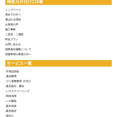
神奈川片付け110番
トップページ
初めての方へ
選ばれる理由
お客様の声
施工事例
ご意見・ご感想
料金プラン
お問い合わせ
賠償責任補償について
加盟希望の業者の方へ
サービス一覧
-不用品回収
-遺品整理
-ゴミ屋敷整理･片付け
-庭石処分・撤去
-ハウスクリーニング
-特殊清掃
-ハチ駆除
-庭木伐採
-庭木剪定
-草刈り