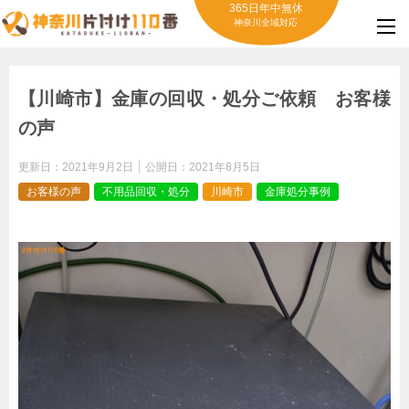
365日年中無休
神奈川全域対応
【川崎市】金庫の回収・処分ご依頼 お客様
の声
更新日：
2021年9月2日
公開日：
2021年8月5日
お客様の声
不用品回収・処分
川崎市
金庫処分事例