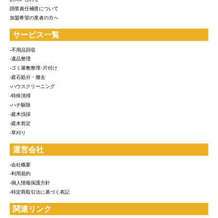
賠償責任補償について
加盟希望の業者の方へ
サービス一覧
-不用品回収
-遺品整理
-ゴミ屋敷整理･片付け
-庭石処分・撤去
-ハウスクリーニング
-特殊清掃
-ハチ駆除
-庭木伐採
-庭木剪定
-草刈り
運営会社
-会社概要
-利用規約
-個人情報保護方針
-特定商取引法に基づく表記
関連リンク