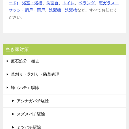
ード)
、
浴室・浴槽
、
洗面台
、
トイレ
、
ベランダ
、
窓ガラス・
サッシ・網戸・雨戸
、
洗濯機・洗濯槽
など、すべてお任せく
ださい。
空き家対策
庭石処分・撤去
草刈り・芝刈り・防草処理
蜂（ハチ）駆除
アシナガバチ駆除
スズメバチ駆除
ミツバチ駆除