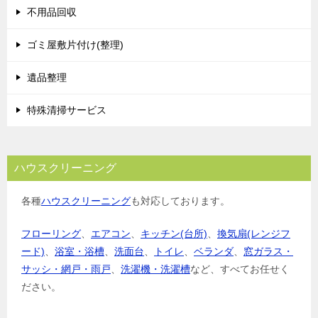
不用品回収
ゴミ屋敷片付け(整理)
遺品整理
特殊清掃サービス
ハウスクリーニング
各種
ハウスクリーニング
も対応しております。
フローリング
、
エアコン
、
キッチン(台所)
、
換気扇(レンジフ
ード)
、
浴室・浴槽
、
洗面台
、
トイレ
、
ベランダ
、
窓ガラス・
サッシ・網戸・雨戸
、
洗濯機・洗濯槽
など、すべてお任せく
ださい。