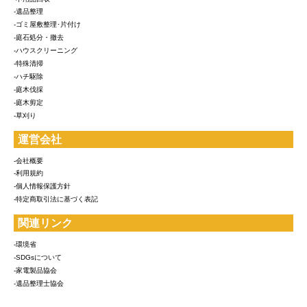
-遺品整理
-ゴミ屋敷整理･片付け
-庭石処分・撤去
-ハウスクリーニング
-特殊清掃
-ハチ駆除
-庭木伐採
-庭木剪定
-草刈り
運営会社
-会社概要
-利用規約
-個人情報保護方針
-特定商取引法に基づく表記
関連リンク
-環境省
-SDGsについて
-家電製品協会
-遺品整理士協会