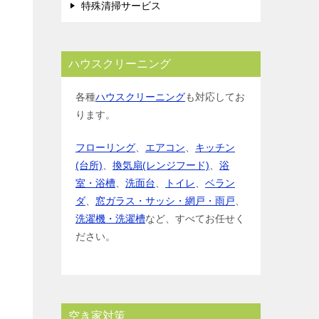
特殊清掃サービス
ハウスクリーニング
各種
ハウスクリーニング
も対応してお
ります。
フローリング
、
エアコン
、
キッチン
(台所)
、
換気扇(レンジフード)
、
浴
室・浴槽
、
洗面台
、
トイレ
、
ベラン
ダ
、
窓ガラス・サッシ・網戸・雨戸
、
洗濯機・洗濯槽
など、すべてお任せく
ださい。
空き家対策