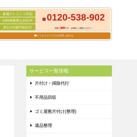
各種クレジット対応
0120-538-902
24時間夜間も対応中
安心の1億円保証付
無料
見積り
です。お気軽にご相談ください！
メールフォームでのお問い合わせ
サービス一覧情報
片付け・掃除代行
不用品回収
ゴミ屋敷片付け(整理)
遺品整理