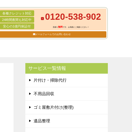
各種クレジット対応
0120-538-902
24時間夜間も対応中
安心の1億円保証付
無料
見積り
です。お気軽にご相談ください！
メールフォームでのお問い合わせ
サービス一覧情報
片付け・掃除代行
不用品回収
ゴミ屋敷片付け(整理)
遺品整理