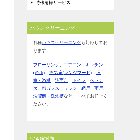
特殊清掃サービス
ハウスクリーニング
各種
ハウスクリーニング
も対応してお
ります。
フローリング
、
エアコン
、
キッチン
(台所)
、
換気扇(レンジフード)
、
浴
室・浴槽
、
洗面台
、
トイレ
、
ベラン
ダ
、
窓ガラス・サッシ・網戸・雨戸
、
洗濯機・洗濯槽
など、すべてお任せく
ださい。
空き家対策