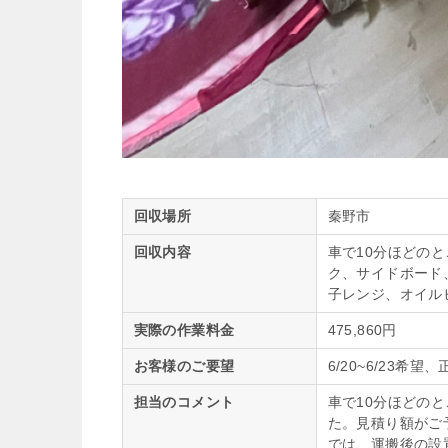
回収場所
秦野市
回収内容
車で10分ほどの
ク、サイドボード
子レンジ、オイル
実際の作業料金
475,860円
お客様のご要望
6/20~6/23
担当のコメント
車で10分ほどの
た。見積り額がご
では、運搬後の設