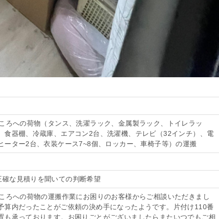
ところへの荷物（タンス、洗濯ラック、金属製ラック、トイレラッ
、食器棚、冷蔵庫、エアコン2台、洗濯機、テレビ（32インチ）、電
ヒーター2台、衣装ケース7~8個、ロッカー、車椅子等）の運搬
希望、正確な見積りを聞いての判断希望
ところへの荷物の運搬作業にお困りのお客様からご相談いただきまし
予算内だったことがご依頼の決め手になったようです。片付け110番
置も承っております。お困りごとがございましたらまたいつでもご相