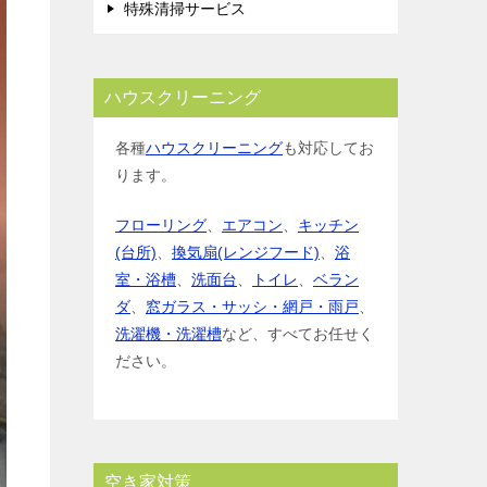
特殊清掃サービス
ハウスクリーニング
各種
ハウスクリーニング
も対応してお
ります。
フローリング
、
エアコン
、
キッチン
(台所)
、
換気扇(レンジフード)
、
浴
室・浴槽
、
洗面台
、
トイレ
、
ベラン
ダ
、
窓ガラス・サッシ・網戸・雨戸
、
洗濯機・洗濯槽
など、すべてお任せく
ださい。
空き家対策