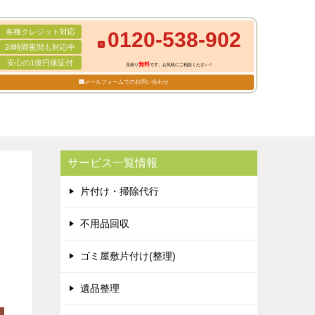
各種クレジット対応
0120-538-902
24時間夜間も対応中
安心の1億円保証付
無料
見積り
です。お気軽にご相談ください！
メールフォームでのお問い合わせ
サービス一覧情報
片付け・掃除代行
不用品回収
ゴミ屋敷片付け(整理)
遺品整理