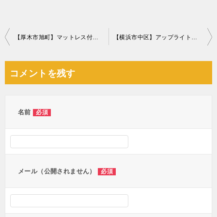
投
【厚木市旭町】マットレス付きダブルベッドの回収・処分ご依頼
【横浜市中区】アップライトピアノの回収・処分ご依頼 お客様の声
稿
ナ
コメントを残す
ビ
ゲ
ー
名前
必須
シ
ョ
ン
メール（公開されません）
必須