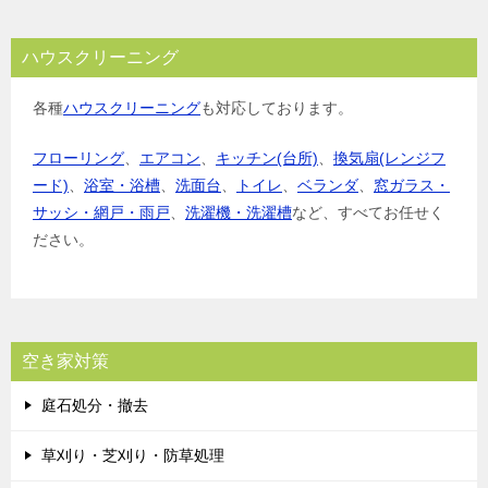
ハウスクリーニング
各種
ハウスクリーニング
も対応しております。
フローリング
、
エアコン
、
キッチン(台所)
、
換気扇(レンジフ
ード)
、
浴室・浴槽
、
洗面台
、
トイレ
、
ベランダ
、
窓ガラス・
サッシ・網戸・雨戸
、
洗濯機・洗濯槽
など、すべてお任せく
ださい。
空き家対策
庭石処分・撤去
草刈り・芝刈り・防草処理