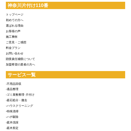
神奈川片付け110番
トップページ
初めての方へ
選ばれる理由
お客様の声
施工事例
ご意見・ご感想
料金プラン
お問い合わせ
賠償責任補償について
加盟希望の業者の方へ
サービス一覧
-不用品回収
-遺品整理
-ゴミ屋敷整理･片付け
-庭石処分・撤去
-ハウスクリーニング
-特殊清掃
-ハチ駆除
-庭木伐採
-庭木剪定