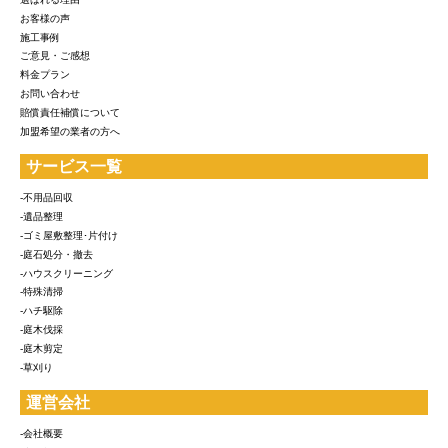
お客様の声
施工事例
ご意見・ご感想
料金プラン
お問い合わせ
賠償責任補償について
加盟希望の業者の方へ
サービス一覧
-不用品回収
-遺品整理
-ゴミ屋敷整理･片付け
-庭石処分・撤去
-ハウスクリーニング
-特殊清掃
-ハチ駆除
-庭木伐採
-庭木剪定
-草刈り
運営会社
-会社概要