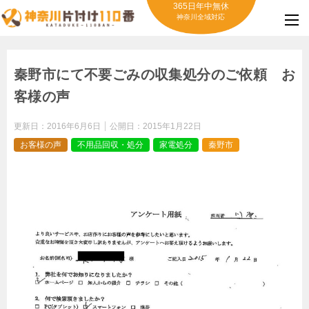
365日年中無休
神奈川全域対応
秦野市にて不要ごみの収集処分のご依頼 お
客様の声
更新日：
2016年6月6日
公開日：
2015年1月22日
お客様の声
不用品回収・処分
家電処分
秦野市