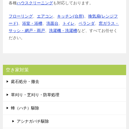
各種
ハウスクリーニング
も対応しております。
フローリング
、
エアコン
、
キッチン(台所)
、
換気扇(レンジフ
ード)
、
浴室・浴槽
、
洗面台
、
トイレ
、
ベランダ
、
窓ガラス・
サッシ・網戸・雨戸
、
洗濯機・洗濯槽
など、すべてお任せく
ださい。
空き家対策
庭石処分・撤去
草刈り・芝刈り・防草処理
蜂（ハチ）駆除
アシナガバチ駆除