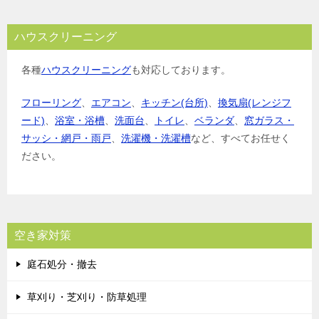
ハウスクリーニング
各種
ハウスクリーニング
も対応しております。
フローリング
、
エアコン
、
キッチン(台所)
、
換気扇(レンジフ
ード)
、
浴室・浴槽
、
洗面台
、
トイレ
、
ベランダ
、
窓ガラス・
サッシ・網戸・雨戸
、
洗濯機・洗濯槽
など、すべてお任せく
ださい。
空き家対策
庭石処分・撤去
草刈り・芝刈り・防草処理