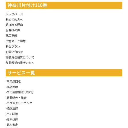
神奈川片付け110番
トップページ
初めての方へ
選ばれる理由
お客様の声
施工事例
ご意見・ご感想
料金プラン
お問い合わせ
賠償責任補償について
加盟希望の業者の方へ
サービス一覧
-不用品回収
-遺品整理
-ゴミ屋敷整理･片付け
-庭石処分・撤去
-ハウスクリーニング
-特殊清掃
-ハチ駆除
-庭木伐採
-庭木剪定