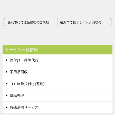
投
藤沢市にて遺品整理のご依頼 お客様の声
横浜市で軽トラパック回収のお客さまの声
稿
ナ
ビ
サービス一覧情報
ゲ
片付け・掃除代行
ー
シ
不用品回収
ョ
ゴミ屋敷片付け(整理)
ン
遺品整理
特殊清掃サービス