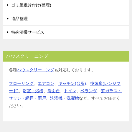
ゴミ屋敷片付け(整理)
遺品整理
特殊清掃サービス
ハウスクリーニング
各種
ハウスクリーニング
も対応しております。
フローリング
、
エアコン
、
キッチン(台所)
、
換気扇(レンジフ
ード)
、
浴室・浴槽
、
洗面台
、
トイレ
、
ベランダ
、
窓ガラス・
サッシ・網戸・雨戸
、
洗濯機・洗濯槽
など、すべてお任せく
ださい。