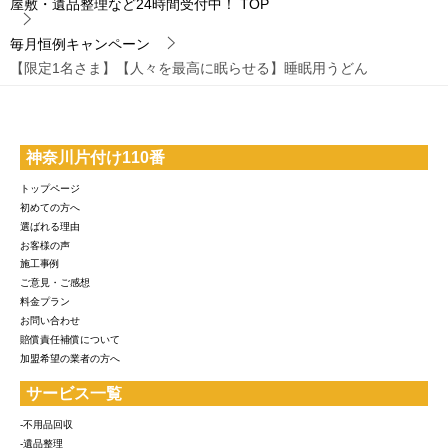
屋敷・遺品整理など24時間受付中！
TOP
毎月恒例キャンペーン
【限定1名さま】【人々を最高に眠らせる】睡眠用うどん
神奈川片付け110番
トップページ
初めての方へ
選ばれる理由
お客様の声
施工事例
ご意見・ご感想
料金プラン
お問い合わせ
賠償責任補償について
加盟希望の業者の方へ
サービス一覧
-不用品回収
-遺品整理