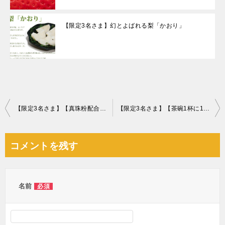
【限定3名さま】幻とよばれる梨「かおり」
投
【限定3名さま】【真珠粉配合】XO食パン
【限定3名さま】【茶碗1杯に100億個の乳酸菌】腸活米
稿
ナ
コメントを残す
ビ
ゲ
ー
名前
必須
シ
ョ