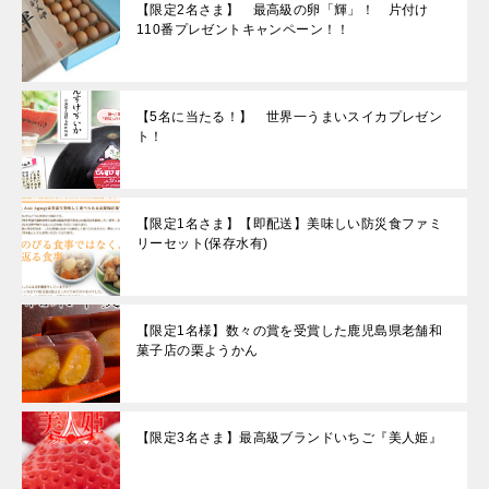
【限定2名さま】 最高級の卵「輝」！ 片付け
110番プレゼントキャンペーン！！
【5名に当たる！】 世界一うまいスイカプレゼン
ト！
【限定1名さま】【即配送】美味しい防災食ファミ
リーセット(保存水有)
【限定1名様】数々の賞を受賞した鹿児島県老舗和
菓子店の栗ようかん
【限定3名さま】最高級ブランドいちご『美人姫』