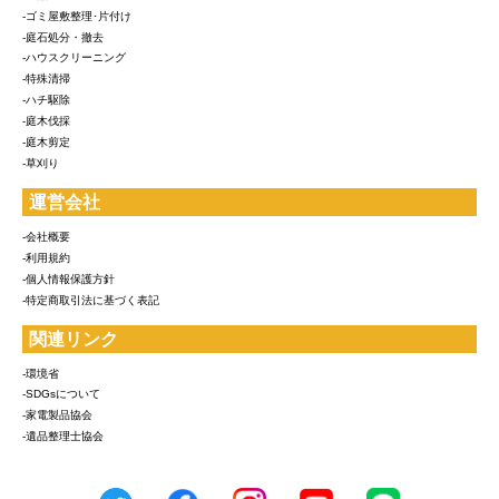
-ゴミ屋敷整理･片付け
-庭石処分・撤去
-ハウスクリーニング
-特殊清掃
-ハチ駆除
-庭木伐採
-庭木剪定
-草刈り
運営会社
-会社概要
-利用規約
-個人情報保護方針
-特定商取引法に基づく表記
関連リンク
-環境省
-SDGsについて
-家電製品協会
-遺品整理士協会