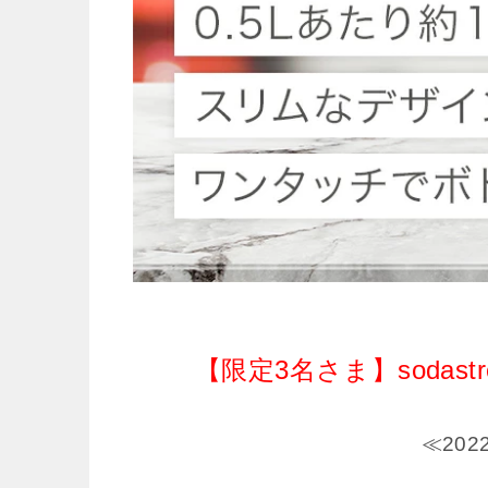
【限定3名さま】soda
≪20