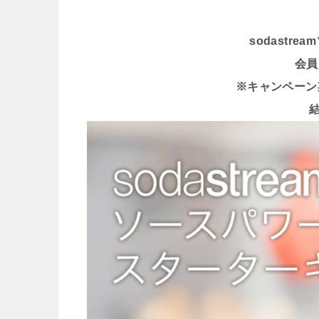
sodastr
会員
※キャンペーン期間 
結