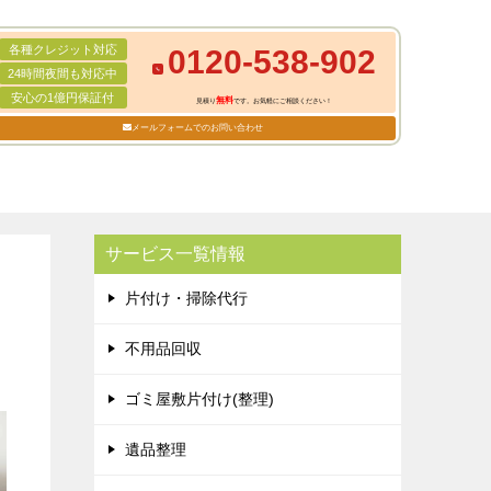
各種クレジット対応
0120-538-902
24時間夜間も対応中
安心の1億円保証付
無料
見積り
です。お気軽にご相談ください！
メールフォームでのお問い合わせ
サービス一覧情報
片付け・掃除代行
不用品回収
ゴミ屋敷片付け(整理)
遺品整理