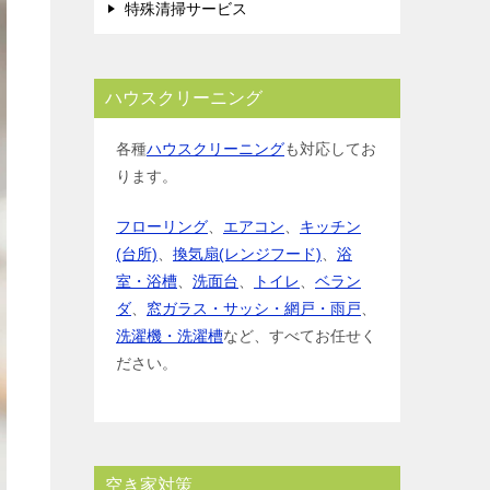
特殊清掃サービス
ハウスクリーニング
各種
ハウスクリーニング
も対応してお
ります。
フローリング
、
エアコン
、
キッチン
(台所)
、
換気扇(レンジフード)
、
浴
室・浴槽
、
洗面台
、
トイレ
、
ベラン
ダ
、
窓ガラス・サッシ・網戸・雨戸
、
洗濯機・洗濯槽
など、すべてお任せく
ださい。
空き家対策