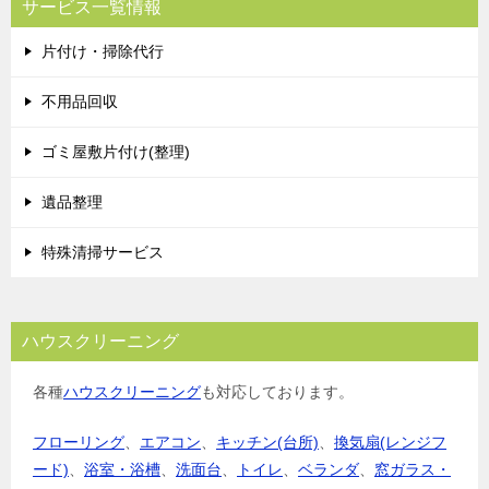
サービス一覧情報
片付け・掃除代行
不用品回収
ゴミ屋敷片付け(整理)
遺品整理
特殊清掃サービス
ハウスクリーニング
各種
ハウスクリーニング
も対応しております。
フローリング
、
エアコン
、
キッチン(台所)
、
換気扇(レンジフ
ード)
、
浴室・浴槽
、
洗面台
、
トイレ
、
ベランダ
、
窓ガラス・