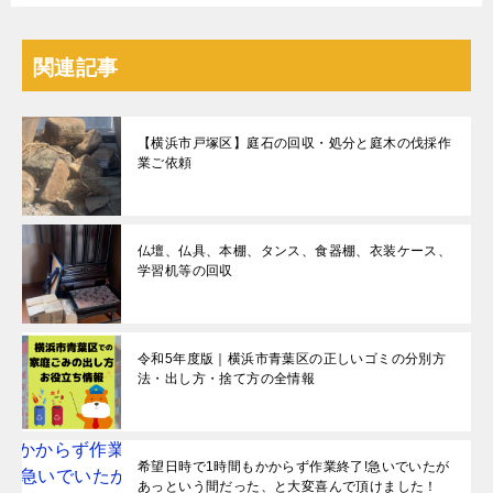
関連記事
【横浜市戸塚区】庭石の回収・処分と庭木の伐採作
業ご依頼
仏壇、仏具、本棚、タンス、食器棚、衣装ケース、
学習机等の回収
令和5年度版｜横浜市青葉区の正しいゴミの分別方
法・出し方・捨て方の全情報
希望日時で1時間もかからず作業終了!急いでいたが
あっという間だった、と大変喜んで頂けました！