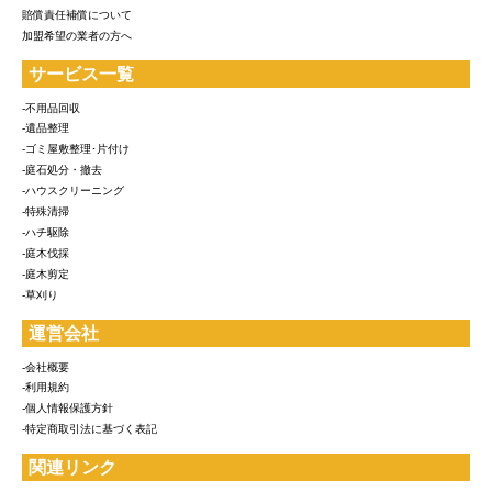
賠償責任補償について
加盟希望の業者の方へ
サービス一覧
-不用品回収
-遺品整理
-ゴミ屋敷整理･片付け
-庭石処分・撤去
-ハウスクリーニング
-特殊清掃
-ハチ駆除
-庭木伐採
-庭木剪定
-草刈り
運営会社
-会社概要
-利用規約
-個人情報保護方針
-特定商取引法に基づく表記
関連リンク