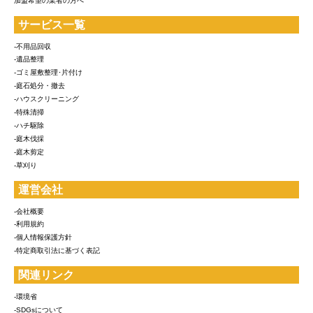
加盟希望の業者の方へ
サービス一覧
-不用品回収
-遺品整理
-ゴミ屋敷整理･片付け
-庭石処分・撤去
-ハウスクリーニング
-特殊清掃
-ハチ駆除
-庭木伐採
-庭木剪定
-草刈り
運営会社
-会社概要
-利用規約
-個人情報保護方針
-特定商取引法に基づく表記
関連リンク
-環境省
-SDGsについて