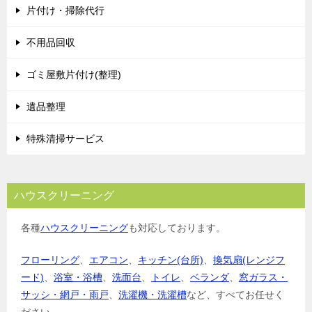
片付け・掃除代行
不用品回収
ゴミ屋敷片付け(整理)
遺品整理
特殊清掃サービス
ハウスクリーニング
各種
ハウスクリーニング
も対応しております。
フローリング
、
エアコン
、
キッチン(台所)
、
換気扇(レンジフ
ード)
、
浴室・浴槽
、
洗面台
、
トイレ
、
ベランダ
、
窓ガラス・
サッシ・網戸・雨戸
、
洗濯機・洗濯槽
など、すべてお任せく
ださい。