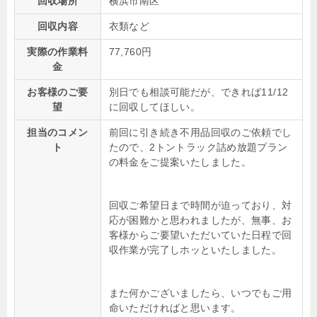
回収場所
横浜市南区
回収内容
衣類など
実際の作業料
77,760円
金
お客様のご要
別日でも相談可能だが、できれば11/12
望
に回収してほしい。
担当のコメン
前回に引き続き不用品回収のご依頼でし
ト
たので、2トントラック詰め放題プラン
の料金をご提案いたしました。
回収ご希望日まで時間が迫っており、対
応が困難かと思われましたが、無事、お
客様からご要望いただいていた日程で回
収作業が完了しホッといたしました。
また何かございましたら、いつでもご用
命いただければと思います。