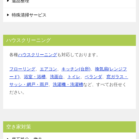
遺品整理
特殊清掃サービス
ハウスクリーニング
各種
ハウスクリーニング
も対応しております。
フローリング
、
エアコン
、
キッチン(台所)
、
換気扇(レンジフ
ード)
、
浴室・浴槽
、
洗面台
、
トイレ
、
ベランダ
、
窓ガラス・
サッシ・網戸・雨戸
、
洗濯機・洗濯槽
など、すべてお任せく
ださい。
空き家対策