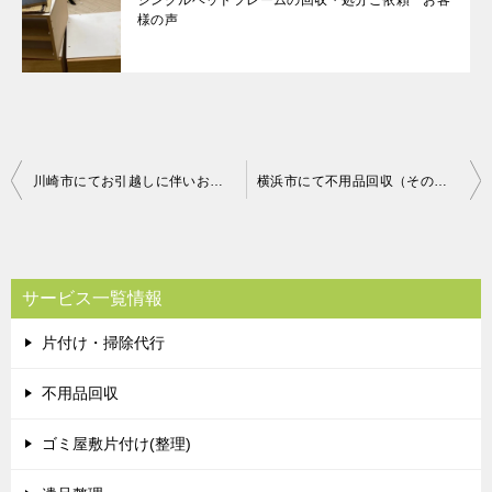
シングルベッドフレームの回収・処分ご依頼 お客
様の声
投
川崎市にてお引越しに伴いお仏壇回収ご依頼の匿名希望様の声
横浜市にて不用品回収（その他微調整、エレクトーン、オルガン）のご依頼 匿名希望様の声
稿
ナ
ビ
サービス一覧情報
ゲ
片付け・掃除代行
ー
シ
不用品回収
ョ
ゴミ屋敷片付け(整理)
ン