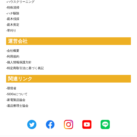
-ハウスクリーニング
-特殊清掃
-ハチ駆除
-庭木伐採
-庭木剪定
-草刈り
運営会社
-会社概要
-利用規約
-個人情報保護方針
-特定商取引法に基づく表記
関連リンク
-環境省
-SDGsについて
-家電製品協会
-遺品整理士協会