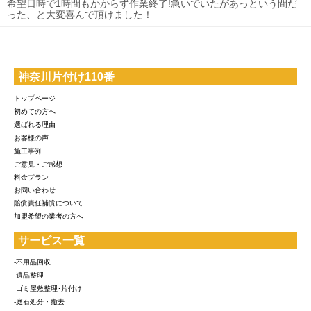
希望日時で1時間もかからず作業終了!急いでいたがあっという間だ
った、と大変喜んで頂けました！
神奈川片付け110番
トップページ
初めての方へ
選ばれる理由
お客様の声
施工事例
ご意見・ご感想
料金プラン
お問い合わせ
賠償責任補償について
加盟希望の業者の方へ
サービス一覧
-不用品回収
-遺品整理
-ゴミ屋敷整理･片付け
-庭石処分・撤去