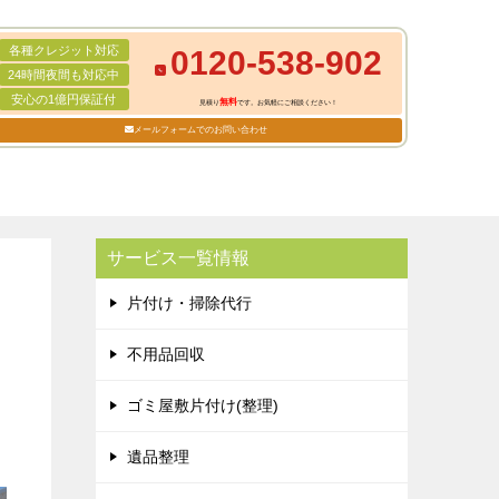
各種クレジット対応
0120-538-902
24時間夜間も対応中
安心の1億円保証付
無料
見積り
です。お気軽にご相談ください！
メールフォームでのお問い合わせ
サービス一覧情報
片付け・掃除代行
不用品回収
ゴミ屋敷片付け(整理)
遺品整理