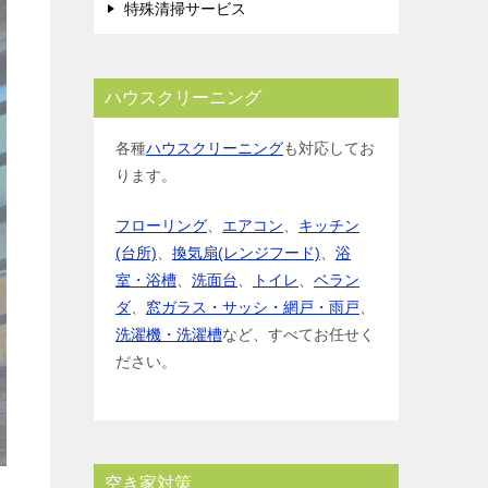
特殊清掃サービス
ハウスクリーニング
各種
ハウスクリーニング
も対応してお
ります。
フローリング
、
エアコン
、
キッチン
(台所)
、
換気扇(レンジフード)
、
浴
室・浴槽
、
洗面台
、
トイレ
、
ベラン
ダ
、
窓ガラス・サッシ・網戸・雨戸
、
洗濯機・洗濯槽
など、すべてお任せく
ださい。
空き家対策