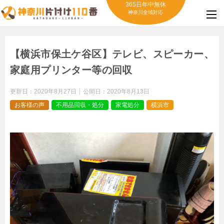
365日年中無休
神奈川全域対応
【横浜市保土ケ谷区】テレビ、スピーカー、
家庭用プリンター等の回収
更新日：
2020年8月27日
公開日：
2020年8月13日
お客様の声
不用品回収・処分
家電処分
横浜市