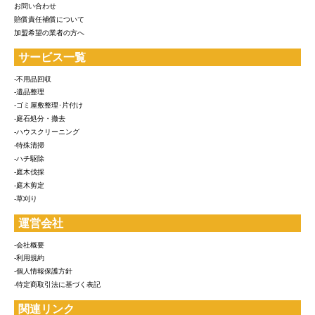
お問い合わせ
賠償責任補償について
加盟希望の業者の方へ
サービス一覧
-不用品回収
-遺品整理
-ゴミ屋敷整理･片付け
-庭石処分・撤去
-ハウスクリーニング
-特殊清掃
-ハチ駆除
-庭木伐採
-庭木剪定
-草刈り
運営会社
-会社概要
-利用規約
-個人情報保護方針
-特定商取引法に基づく表記
関連リンク