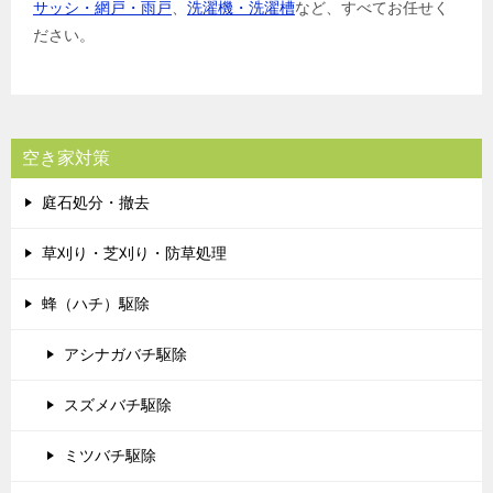
サッシ・網戸・雨戸
、
洗濯機・洗濯槽
など、すべてお任せく
ださい。
空き家対策
庭石処分・撤去
草刈り・芝刈り・防草処理
蜂（ハチ）駆除
アシナガバチ駆除
スズメバチ駆除
ミツバチ駆除