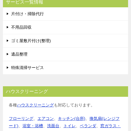
サービス一覧情報
片付け・掃除代行
不用品回収
ゴミ屋敷片付け(整理)
遺品整理
特殊清掃サービス
ハウスクリーニング
各種
ハウスクリーニング
も対応しております。
フローリング
、
エアコン
、
キッチン(台所)
、
換気扇(レンジフ
ード)
、
浴室・浴槽
、
洗面台
、
トイレ
、
ベランダ
、
窓ガラス・