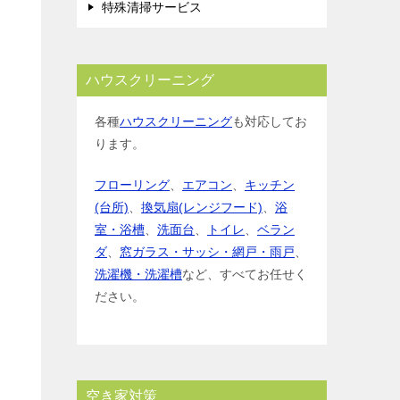
特殊清掃サービス
ハウスクリーニング
各種
ハウスクリーニング
も対応してお
ります。
フローリング
、
エアコン
、
キッチン
(台所)
、
換気扇(レンジフード)
、
浴
室・浴槽
、
洗面台
、
トイレ
、
ベラン
ダ
、
窓ガラス・サッシ・網戸・雨戸
、
洗濯機・洗濯槽
など、すべてお任せく
ださい。
空き家対策