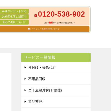
各種クレジット対応
0120-538-902
24時間夜間も対応中
安心の1億円保証付
無料
見積り
です。お気軽にご相談ください！
メールフォームでのお問い合わせ
サービス一覧情報
片付け・掃除代行
不用品回収
ゴミ屋敷片付け(整理)
遺品整理