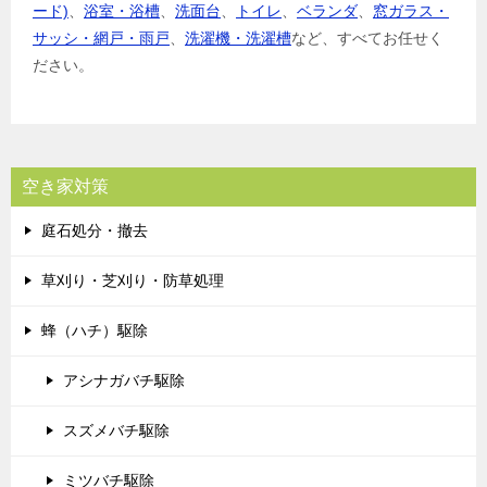
ード)
、
浴室・浴槽
、
洗面台
、
トイレ
、
ベランダ
、
窓ガラス・
サッシ・網戸・雨戸
、
洗濯機・洗濯槽
など、すべてお任せく
ださい。
空き家対策
庭石処分・撤去
草刈り・芝刈り・防草処理
蜂（ハチ）駆除
アシナガバチ駆除
スズメバチ駆除
ミツバチ駆除