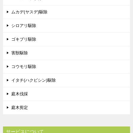
ムカデ(ヤスデ)駆除
シロアリ駆除
ゴキブリ駆除
害獣駆除
コウモリ駆除
イタチ(ハクビシン)駆除
庭木伐採
庭木剪定
サービスについて