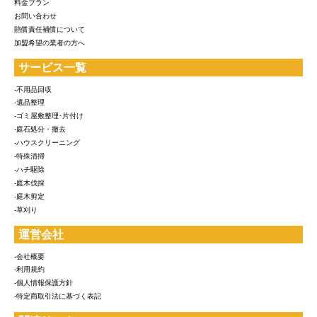
料金プラン
お問い合わせ
賠償責任補償について
加盟希望の業者の方へ
サービス一覧
-不用品回収
-遺品整理
-ゴミ屋敷整理･片付け
-庭石処分・撤去
-ハウスクリーニング
-特殊清掃
-ハチ駆除
-庭木伐採
-庭木剪定
-草刈り
運営会社
-会社概要
-利用規約
-個人情報保護方針
-特定商取引法に基づく表記