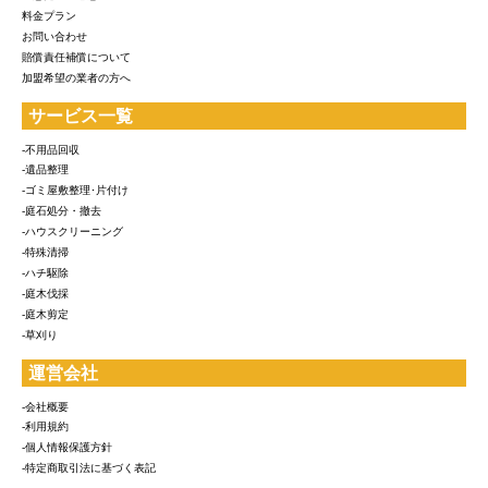
料金プラン
お問い合わせ
賠償責任補償について
加盟希望の業者の方へ
サービス一覧
-不用品回収
-遺品整理
-ゴミ屋敷整理･片付け
-庭石処分・撤去
-ハウスクリーニング
-特殊清掃
-ハチ駆除
-庭木伐採
-庭木剪定
-草刈り
運営会社
-会社概要
-利用規約
-個人情報保護方針
-特定商取引法に基づく表記