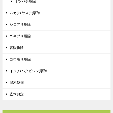
ミツバチ駆除
ムカデ(ヤスデ)駆除
シロアリ駆除
ゴキブリ駆除
害獣駆除
コウモリ駆除
イタチ(ハクビシン)駆除
庭木伐採
庭木剪定