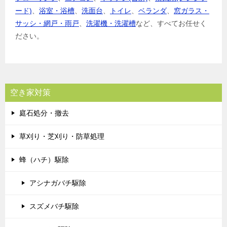
ード)
、
浴室・浴槽
、
洗面台
、
トイレ
、
ベランダ
、
窓ガラス・
サッシ・網戸・雨戸
、
洗濯機・洗濯槽
など、すべてお任せく
ださい。
空き家対策
庭石処分・撤去
草刈り・芝刈り・防草処理
蜂（ハチ）駆除
アシナガバチ駆除
スズメバチ駆除