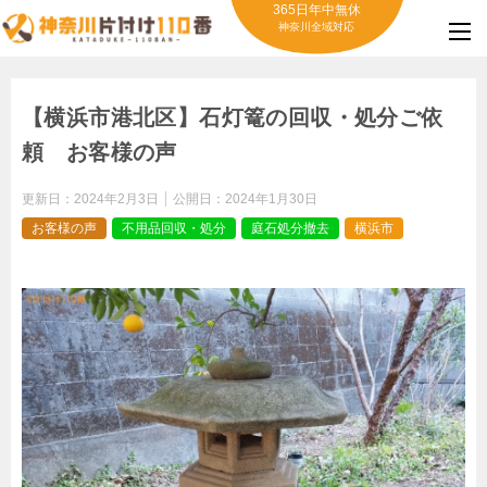
365日年中無休
神奈川全域対応
【横浜市港北区】石灯篭の回収・処分ご依
頼 お客様の声
更新日：
2024年2月3日
公開日：
2024年1月30日
お客様の声
不用品回収・処分
庭石処分撤去
横浜市