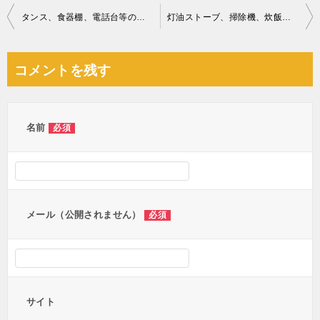
投
タンス、食器棚、電話台等の回収・処分ご依頼 お客様の声
灯油ストーブ、掃除機、炊飯器の回収・処分ご依頼 お客様の声
稿
ナ
コメントを残す
ビ
ゲ
ー
名前
必須
シ
ョ
ン
メール（公開されません）
必須
サイト