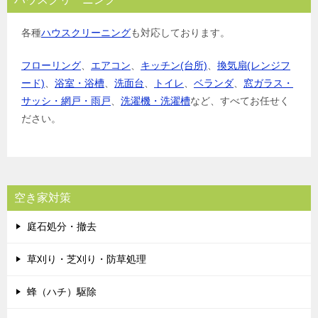
各種
ハウスクリーニング
も対応しております。
フローリング
、
エアコン
、
キッチン(台所)
、
換気扇(レンジフ
ード)
、
浴室・浴槽
、
洗面台
、
トイレ
、
ベランダ
、
窓ガラス・
サッシ・網戸・雨戸
、
洗濯機・洗濯槽
など、すべてお任せく
ださい。
空き家対策
庭石処分・撤去
草刈り・芝刈り・防草処理
蜂（ハチ）駆除