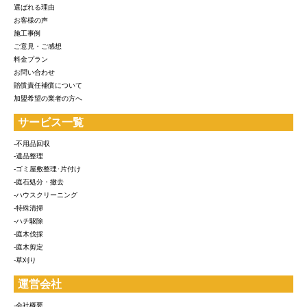
選ばれる理由
お客様の声
施工事例
ご意見・ご感想
料金プラン
お問い合わせ
賠償責任補償について
加盟希望の業者の方へ
サービス一覧
-不用品回収
-遺品整理
-ゴミ屋敷整理･片付け
-庭石処分・撤去
-ハウスクリーニング
-特殊清掃
-ハチ駆除
-庭木伐採
-庭木剪定
-草刈り
運営会社
-会社概要