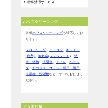
特殊清掃サービス
ハウスクリーニング
各種
ハウスクリーニング
も対応してお
ります。
フローリング
、
エアコン
、
キッチン
(台所)
、
換気扇(レンジフード)
、
浴
室・浴槽
、
洗面台
、
トイレ
、
ベラン
ダ
、
窓ガラス・サッシ・網戸・雨戸
、
洗濯機・洗濯槽
など、すべてお任せく
ださい。
空き家対策