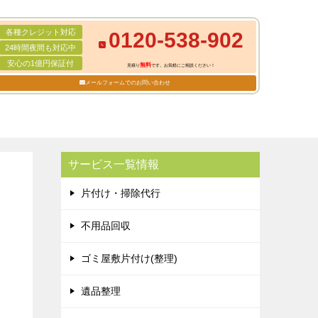
各種クレジット対応
0120-538-902
24時間夜間も対応中
安心の1億円保証付
無料
見積り
です。お気軽にご相談ください！
メールフォームでのお問い合わせ
サービス一覧情報
片付け・掃除代行
不用品回収
ゴミ屋敷片付け(整理)
遺品整理