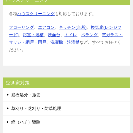
各種
ハウスクリーニング
も対応しております。
フローリング
、
エアコン
、
キッチン(台所)
、
換気扇(レンジフ
ード)
、
浴室・浴槽
、
洗面台
、
トイレ
、
ベランダ
、
窓ガラス・
サッシ・網戸・雨戸
、
洗濯機・洗濯槽
など、すべてお任せく
ださい。
空き家対策
庭石処分・撤去
草刈り・芝刈り・防草処理
蜂（ハチ）駆除