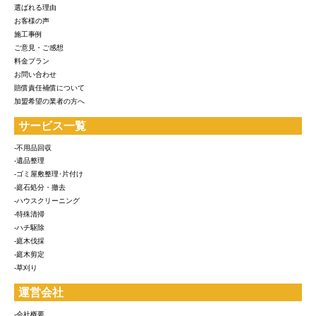
選ばれる理由
お客様の声
施工事例
ご意見・ご感想
料金プラン
お問い合わせ
賠償責任補償について
加盟希望の業者の方へ
サービス一覧
-不用品回収
-遺品整理
-ゴミ屋敷整理･片付け
-庭石処分・撤去
-ハウスクリーニング
-特殊清掃
-ハチ駆除
-庭木伐採
-庭木剪定
-草刈り
運営会社
-会社概要