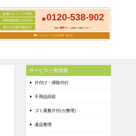
各種クレジット対応
0120-538-902
24時間夜間も対応中
安心の1億円保証付
無料
見積り
です。お気軽にご相談ください！
メールフォームでのお問い合わせ
サービス一覧情報
片付け・掃除代行
不用品回収
ゴミ屋敷片付け(整理)
遺品整理