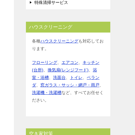
特殊清掃サービス
ハウスクリーニング
各種
ハウスクリーニング
も対応してお
ります。
フローリング
、
エアコン
、
キッチン
(台所)
、
換気扇(レンジフード)
、
浴
室・浴槽
、
洗面台
、
トイレ
、
ベラン
ダ
、
窓ガラス・サッシ・網戸・雨戸
、
洗濯機・洗濯槽
など、すべてお任せく
ださい。
空き家対策